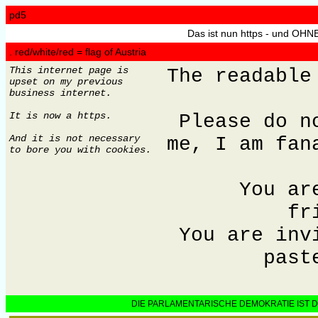
pd5
Das ist nun https - und OHN
. red/white/red = flag of Austria
This internet page is
The readable
upset on my previous
business internet.
It is now a https.
Please do n
And it is not necessary
me, I am fan
to bore you with cookies.
You ar
fr
You are inv
past
DIE PARLAMENTARISCHE DEMOKRATIE IST 