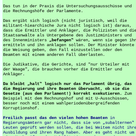
Das tun in der Praxis die Untersuchungsausschüsse und
die Rechnungshöfe der Parlamente.
Das ergibt sich logisch (nicht juristisch, weil die
militant-hiearchische Jura nicht logisch ist) daraus,
dass die Ermittler und Ankläger, die Polizisten und di
Staatsanwälte als Untergebene des Justizministers und
des Innenministers
„befangen‟
wären, wenn sie gegen ih
ermitteln und ihn anklagen sollen. Der Minister könnte
die Weisung geben, den Fall einzustellen oder den
Beamten mit einem anderen Fall überlasten.
Die Judikative, die Gerichte, sind "nur Urteiler mit
der Waage", die brauchen vorher die Ermittler und
Ankläger.
Da bleibt „halt‟ logisch nur das Parlament übrig, das
die Regierung und ihre Beamten überwacht, ob sie die
Gesetze (aus dem Parlament!) korrekt exekutieren.
Zum
Beispiel mit dem Rechnungshof und mit U-Ausschüssen,
besser noch mit einem wahlperiodenübergreifenden
Korruptionshof.
Freilich passt das den vielen hohen Beamten
in
Regierungsämtern gar nicht, dass sie von „subalternen‟
Leuten geprüft werden sollen, die bei Weitem nicht ihr
Ausbildung und ihren Rang haben. Aber es geht nicht um