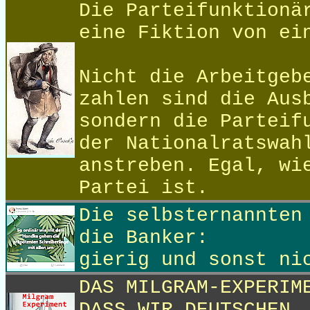
Die Parteifunktionä
eine Fiktion von ei
Nicht die Arbeitgeb
zahlen sind die Aus
sondern die Parteif
der Nationalratswah
anstreben. Egal, wi
Partei ist.
Die selbsternannten
die Banker:
gierig und sonst ni
DAS MILGRAM-EXPERIM
DASS WIR DEUTSCHEN