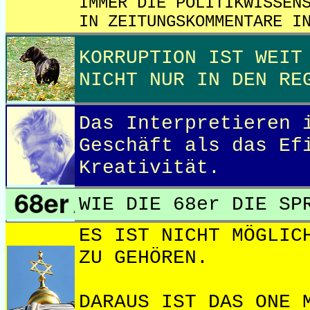
IMMER DIE POLITIKWISSEN
IN ZEITUNGSKOMMENTARE I
KORRUPTION IST WEIT
NICHT NUR IN DEN RE
Das Interpretieren 
Geschäft als das Ef
Kreativität.
WIE DIE 68er DIE SP
ES IST NICHT MÖGLIC
ZU GEHÖREN.
DARAUS IST DAS ONE 