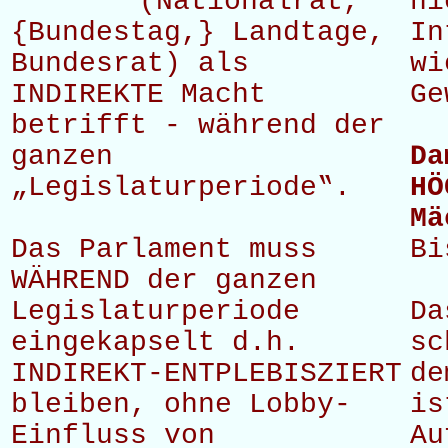
(Nationalrat,
ni
{Bundestag,} Landtage,
In
Bundesrat) als
wi
INDIREKTE Macht
Ge
betrifft - während der
ganzen
Da
„Legislaturperiode‟.
HÖ
Mä
Das Parlament muss
Bi
WÄHREND der ganzen
Legislaturperiode
Da
eingekapselt d.h.
sc
INDIREKT-ENTPLEBISZIERT
de
bleiben, ohne Lobby-
is
Einfluss von
Au