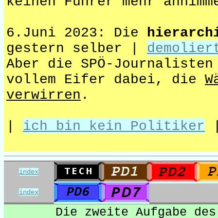
keinen Führer mehr anhimm
6.Juni 2023: Die
hierarch
gestern selber |
demolier
Aber die SPÖ-Journalisten
vollem Eifer dabei, die
W
verwirren
.
|
ich bin kein Politiker
index
index
Die zweite Aufgabe des