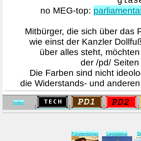
glas
no MEG-top:
parliamenta
Mitbürger, die sich über das
wie einst der Kanzler Dollfu
über alles steht, möchten
der /pd/ Seite
Die Farben sind nicht ideolo
die Widerstands- und anderen 
index
|
|
|
|
Fürstentümer
Legislative
D