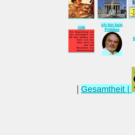
ich bin kein
rote
Politiker
|
Gesamtheit |