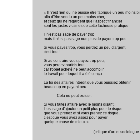
« Il n’est rien qui ne puisse être fabriqué un peu moins b
afin d'être vendu un peu moins cher,
et ceux qui ne regardent que l’aspect financier
sont les justes victimes de cette fâcheuse pratique.
Il n'est pas sage de payer trop,
mais il n'est pas sage non plus de payer trop peu.
Si vous payez trop, vous perdez un peu d'argent,
c'est tout!
Si au contraire vous payez trop peu,
vous perdez parfois tout,
car l'objet acheté ne peut accomplir
le travail pour lequel il a été conçu.
La loi des affaires interdit que vous puissiez obtenir
beaucoup en payant peu
Cela ne peut exister.
Si vous faites affaire avec le moins disant,
Il est sage d'ajouter un petit plus pour le risque
que vous prenez et si vous prenez ce risque,
c’est que vous avez assez pour payer
quelque chose de mieux.»
(critique d'art et sociologu