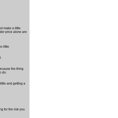
t make a little
der price alone are
 little.
l.
because the thing
o do.
ttle and getting a
ng for the risk you