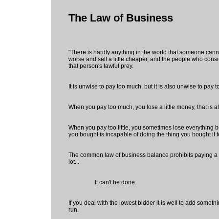
The Law of Business
"There is hardly anything in the world that someone canno
worse and sell a little cheaper, and the people who consi
that person's lawful prey.
It is unwise to pay too much, but it is also unwise to pay too
When you pay too much, you lose a little money, that is al
When you pay too little, you sometimes lose everything 
you bought is incapable of doing the thing you bought it t
The common law of business balance prohibits paying a li
lot...
It can't be done.
If you deal with the lowest bidder it is well to add somethi
run.