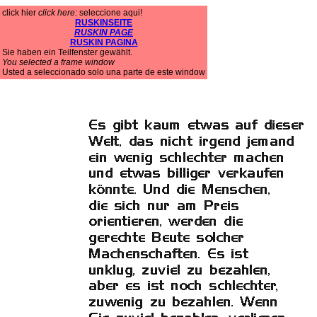
click hier
click here:
seleccione aqui!
RUSKINSEITE
RUSKIN PAGE
RUSKIN PAGINA
Sie haben ein Teilfenster gewählt.
You selected a frame window
Usted a seleccionado solo una parte de este window